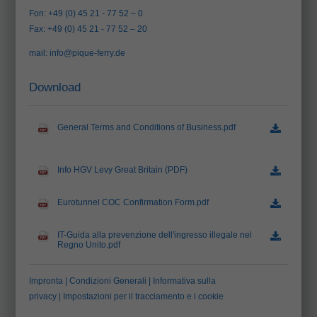
Fon: +49 (0) 45 21 - 77 52 – 0
Fax: +49 (0) 45 21 - 77 52 – 20
mail:
info@pique-ferry.de
Download
General Terms and Conditions of Business.pdf
(78.7 KB)
Info HGV Levy Great Britain (PDF)
(407.2 KB)
Eurotunnel COC Confirmation Form.pdf
(186.7 KB)
IT-Guida alla prevenzione dell'ingresso illegale nel
Regno Unito.pdf
(1.0 MB)
Impronta
|
Condizioni Generali
|
Informativa sulla
privacy
|
Impostazioni per il tracciamento e i cookie