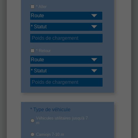
* Aller
* Retour
* Type de véhicule
Véhicules utilitaires jusqu'à 7
m
Camiojn 7-10 m