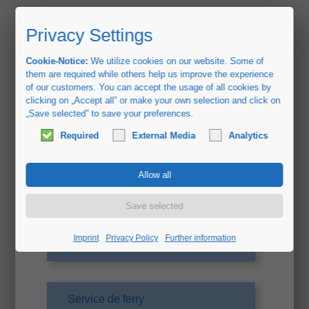
Privacy Settings
Cookie-Notice:
We utilize cookies on our website. Some of
them are required while others help us improve the experience
of our customers. You can accept the usage of all cookies by
clicking on „Accept all” or make your own selection and click on
„Save selected” to save your preferences.
Pique Ferry Agency - FR
Demande de prix de ferry
Required
External Media
Analytics
Demande de tarifs Ferries
Les champs marqués d'un * sont
obligatoires et doivent être remplis pour une
Imprint
Privacy Policy
Further information
demande de tarifs.
Service de ferry