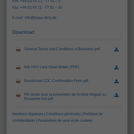
Fon: +49 (0) 45 21 - 77 52 – 0
Fax: +49 (0) 45 21 - 77 52 – 20
E-mail:
info@pique-ferry.de
Download
General Terms and Conditions of Business.pdf
(78.7 Ko)
Info HGV Levy Great Britain (PDF)
(407.2 Ko)
Eurotunnel COC Confirmation Form.pdf
(186.7 Ko)
FR-Guide pour la prévention de l'entrée illégale au
Royaume-Uni.pdf
(1.0 Mo)
Mentions légalesm
|
Conditions générales
|
Politique de
confidentialité
|
Paramètres de suivi et de cookies