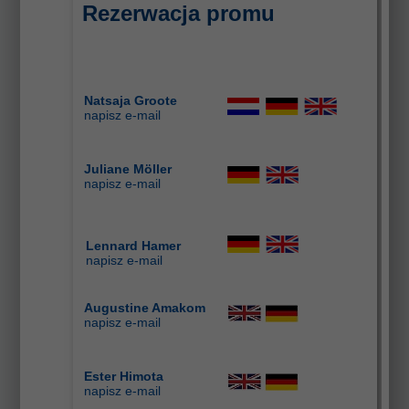
Rezerwacja promu
Natsaja Groote
napisz
e-m
ail
Juliane Möller
napisz e-mail
Lennard Hamer
napisz e-mail
Augustine Amakom
napisz
e-ma
il
Ester Himota
napisz
e-ma
il