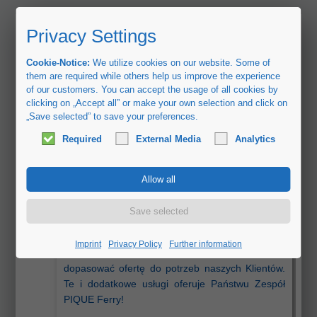
Privacy Settings
Cookie-Notice:
We utilize cookies on our website. Some of
them are required while others help us improve the experience
of our customers. You can accept the usage of all cookies by
clicking on „Accept all” or make your own selection and click on
„Save selected” to save your preferences.
Pique Ferry Agency - PL
Info Pique
Kontakt
Required
External Media
Analytics
Osoby kontaktowe
Dobra strona internetowa jest ważna, ale nie
może zastąpić kompetentnych pracowników,
którzy osobiście znają i opiekuja się swoimi
Imprint
Privacy Policy
Further information
Klientami. Potrafimy i wiemy jakoptymalnie
dopasować ofertę do potrzeb naszych Klientów.
Te i dodatkowe usługi oferuje Państwu Zespół
PIQUE Ferry!