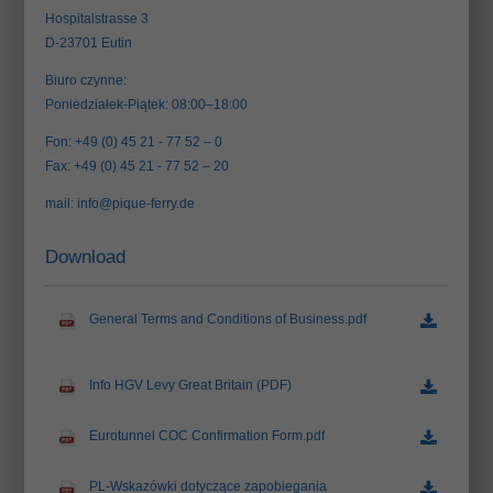
Hospitalstrasse 3
D-23701 Eutin
Biuro czynne:
Poniedziałek-Piątek: 08:00–18:00
Fon: +49 (0) 45 21 - 77 52 – 0
Fax: +49 (0) 45 21 - 77 52 – 20
mail:
info@pique-ferry.de
Download
General Terms and Conditions of Business.pdf
(78.7 KiB)
Info HGV Levy Great Britain (PDF)
(407.2 KiB)
Eurotunnel COC Confirmation Form.pdf
(186.7 KiB)
PL-Wskazówki dotyczące zapobiegania