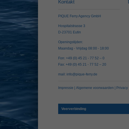
Kontakt
PIQUE Ferry Agency GmbH
Hospitalstrasse 3
D-23701 Eutin
Openingstijden:
Maandag - Vrijdag 08:00 - 18:00
Fon: +49 (0) 45 21 - 77 52 – 0
Fax: +49 (0) 45 21 - 77 52 – 20
mail:
info@pique-ferry.de
Impressie
|
Algemene voorwaarden
|
Privacy 
Veerverbinding