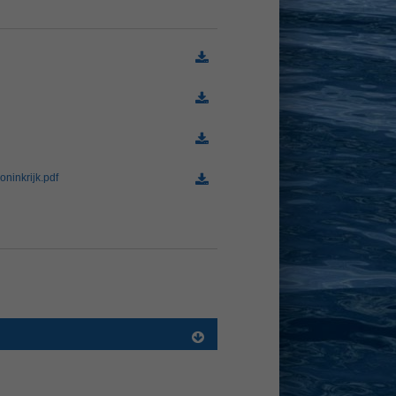
(78.7 KiB)
(407.2 KiB)
(186.7 KiB)
ninkrijk.pdf
(1.0 MiB)