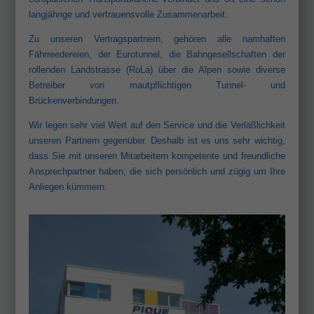
langjährige und vertrauensvolle Zusammenarbeit.
Zu unseren Vertragspartnern, gehören alle namhaften
Fährreedereien, der Eurotunnel, die Bahngesellschaften der
rollenden Landstrasse (RoLa) über die Alpen sowie diverse
Betreiber von mautpflichtigen Tunnel- und
Brückenverbindungen.
Wir legen sehr viel Wert auf den Service und die Verläßlichkeit
unseren Partnern gegenüber. Deshalb ist es uns sehr wichtig,
dass Sie mit unseren Mitarbeitern kompetente und freundliche
Ansprechpartner haben, die sich persönlich und zügig um Ihre
Anliegen kümmern.