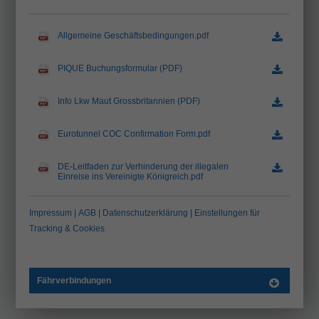
Allgemeine Geschäftsbedingungen.pdf
(81,7 KiB)
PIQUE Buchungsformular (PDF)
(560,6 KiB)
Info Lkw Maut Grossbritannien (PDF)
(399,8 KiB)
Eurotunnel COC Confirmation Form.pdf
(186,7 KiB)
DE-Leitfaden zur Verhinderung der illegalen
Einreise ins Vereinigte Königreich.pdf
(1,0 MiB)
Impressum
|
AGB
|
Datenschutzerklärung
|
Einstellungen für
Tracking & Cookies
Fährverbindungen